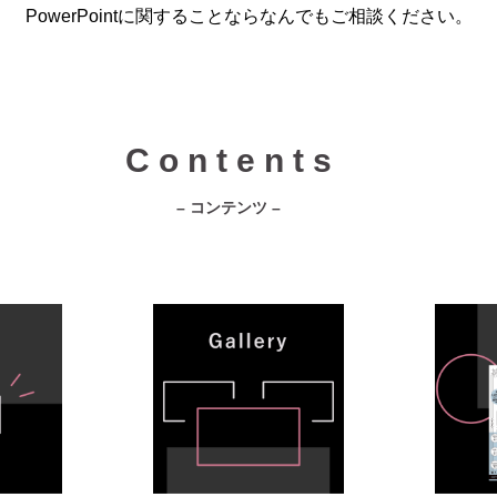
PowerPointに関することならなんでもご相談ください。
C o n t e n t s
– コンテンツ –