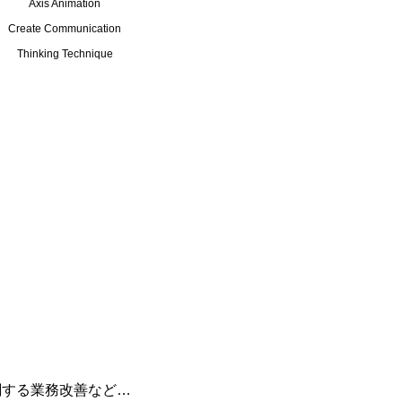
Axis Animation
Create Communication
Thinking Technique
に関する業務改善など…