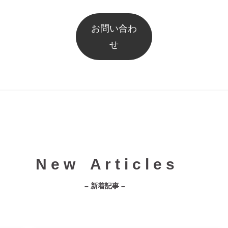
お問い合わ
せ
N e w A r t i c l e s
– 新着記事 –